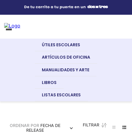
Útiles Escolares
¿Qué estás buscando?
s Buscados
ÚTILES ESCOLARES
nglish
Artículos de Oficina
UNIMUNDO
ARTÍCULOS DE OFICINA
MANUALIDADES Y ARTE
Manualidades y Arte
LIBROS
a
LISTAS ESCOLARES
Libros
dor
FILTRAR
ORDENAR POR
FECHA DE
Recursos Digitales
RELEASE