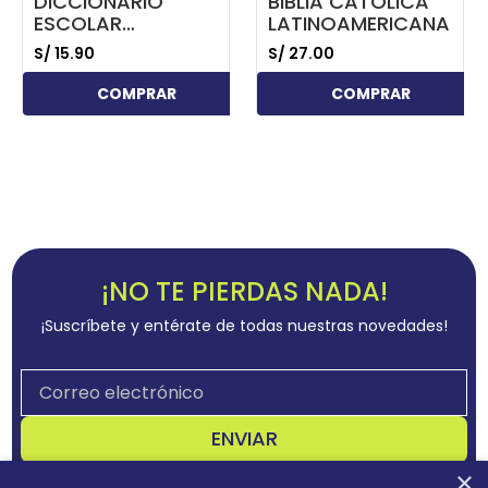
DICCIONARIO
BIBLIA CATOLICA
ESCOLAR
LATINOAMERICANA
ILUSTRADO
S/
15
.
90
S/
27
.
00
COMPRAR
COMPRAR
¡NO TE PIERDAS NADA!
¡Suscríbete y entérate de todas nuestras novedades!
ENVIAR
×
Acepta
términos y condiciones