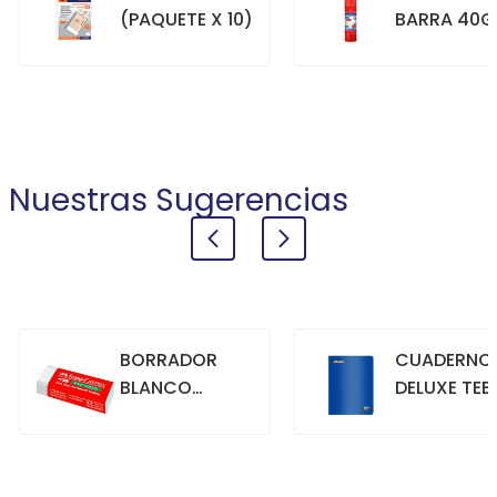
(PAQUETE X 10)
BARRA 40G
+
+
COMPRAR
COMPRAR
Nuestras Sugerencias
BORRADOR
CUADERNO
BLANCO
DELUXE TEE
GRANDE
70GR. 80
HOJAS
CUADRICU
+
+
COMPRAR
COMPRAR