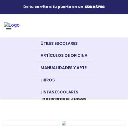
Útiles Escolares
¿Qué estás buscando?
s Buscados
ÚTILES ESCOLARES
nglish
Artículos de Oficina
Libros
Diccionarios
Diccionario Sinónimos Y
ARTÍCULOS DE OFICINA
Antónimos
DICCIONARIO SINÓNIMOS Y
MANUALIDADES Y ARTE
Manualidades y Arte
ANTÓNIMOS
LIBROS
UNIMUNDO
LISTAS ESCOLARES
dor
Referencia
:
20685
Libros
a
Recursos Digitales