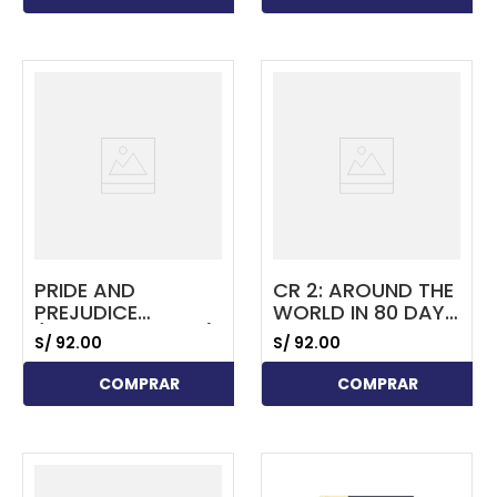
...
...
PRIDE AND
CR 2: AROUND THE
PREJUDICE
WORLD IN 80 DAYS
(CLASSIC READER)
WITH DIGIBOOKS
S/
92
.
00
S/
92
.
00
WITH DIGIBOOKS
APP
APP
COMPRAR
COMPRAR
...
...