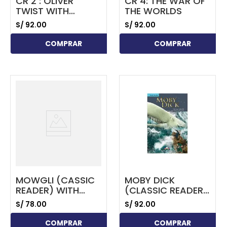
CR 2 : OLIVER
CR 4: THE WAR OF
TWIST WITH
THE WORLDS
DIGIBOOKS APP
S/
92
.
00
S/
92
.
00
COMPRAR
COMPRAR
...
...
MOWGLI (CASSIC
MOBY DICK
READER) WITH
(CLASSIC READER)
DIGIBOOKS APP
WITH CROSS-
S/
78
.
00
S/
92
.
00
PLATFORM
APPLICATION
COMPRAR
COMPRAR