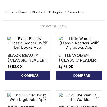
Libros
Plan Lector En Inglés
Secundaria
27
PRODUCTOS
...
...
BLACK BEAUTY
LITTLE WOMEN
(CLASSIC READER)
(CLASSIC READER)
WITH DIGIBOOKS
WITH DIGIBOOKS
S/
92
.
00
S/
78
.
00
APP
APP
COMPRAR
COMPRAR
...
...