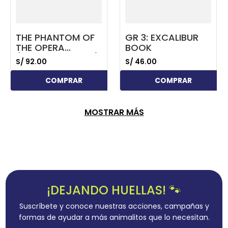
THE PHANTOM OF
GR 3: EXCALIBUR
THE OPERA
BOOK
(CLASSIC READER)
S/
92
.
00
S/
46
.
00
WITH DIGIBOOKS
APP
COMPRAR
COMPRAR
MOSTRAR MÁS
¡DEJANDO HUELLAS! 🐾
Suscríbete y conoce nuestras acciones, campañas y
formas de ayudar a más animalitos que lo necesitan.