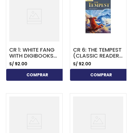
CR 1: WHITE FANG
CR 6: THE TEMPEST
WITH DIGIBOOKS
(CLASSIC READER)
APP
WITH DIGIBOOKS
S/
92
.
00
S/
92
.
00
APP
COMPRAR
COMPRAR
...
...