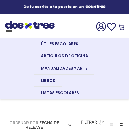
Útiles Escolares
¿Qué estás buscando?
s Buscados
ÚTILES ESCOLARES
nglish
Artículos de Oficina
Libros
Plan Lector En Inglés
Secundaria
ARTÍCULOS DE OFICINA
MANUALIDADES Y ARTE
Manualidades y Arte
LIBROS
a
LISTAS ESCOLARES
Libros
dor
FILTRAR
ORDENAR POR
FECHA DE
Recursos Digitales
RELEASE