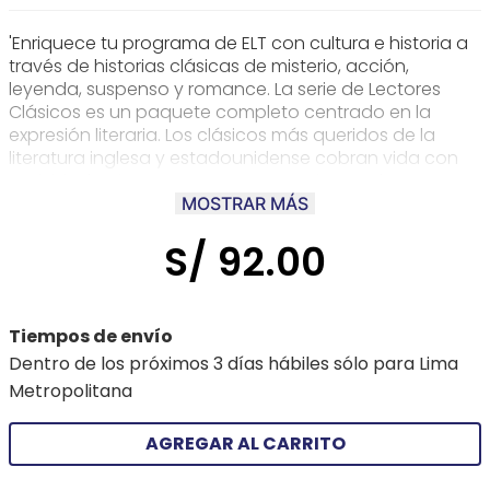
'Enriquece tu programa de ELT con cultura e historia a
través de historias clásicas de misterio, acción,
leyenda, suspenso y romance. La serie de Lectores
Clásicos es un paquete completo centrado en la
expresión literaria. Los clásicos más queridos de la
literatura inglesa y estadounidense cobran vida con
actividades, juegos y tareas que animan a los
estudiantes a profundizar en la literatura y a usar sus
MOSTRAR MÁS
propias habilidades creativas y artísticas. Las historias
S/
92
.
00
se narran en un lenguaje fácil de entender y están
bellamente ilustradas a todo color.
Tiempos de envío
Dentro de los próximos 3 días hábiles sólo para Lima
Metropolitana
AGREGAR AL CARRITO