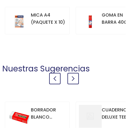
MICA A4
GOMA EN
(PAQUETE X 10)
BARRA 40G
+
+
COMPRAR
COMPRAR
Nuestras Sugerencias
BORRADOR
CUADERNO
BLANCO
DELUXE TEE
GRANDE
70GR. 80