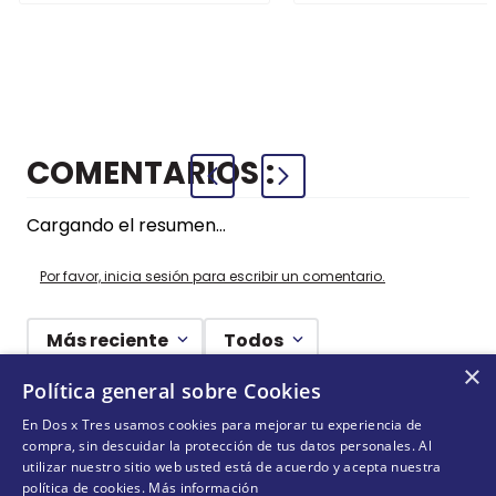
HOJAS
CUADRICU
+
+
COMPRAR
COMPRAR
AZUL
COMENTARIOS
Cargando el resumen…
Por favor, inicia sesión para escribir un comentario.
Más reciente
Todos
×
Política general sobre Cookies
Cargando comentarios…
En Dos x Tres usamos cookies para mejorar tu experiencia de
compra, sin descuidar la protección de tus datos personales. Al
¡NO TE PIERDAS NADA!
utilizar nuestro sitio web usted está de acuerdo y acepta nuestra
política de cookies.
Más información