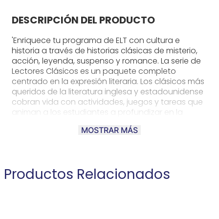
DESCRIPCIÓN DEL PRODUCTO
'Enriquece tu programa de ELT con cultura e
historia a través de historias clásicas de misterio,
acción, leyenda, suspenso y romance. La serie de
Lectores Clásicos es un paquete completo
centrado en la expresión literaria. Los clásicos más
queridos de la literatura inglesa y estadounidense
cobran vida con actividades, juegos y tareas que
animan a los estudiantes a profundizar en la
literatura y a usar sus propias habilidades
MOSTRAR MÁS
creativas y artísticas. Las historias se narran en un
lenguaje fácil de entender y están bellamente
ilustradas a todo color.
Productos Relacionados