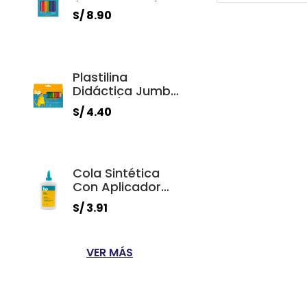
(Estuche X 12)
S/ 8.90
Plastilina
Didáctica Jumbo
200gr. (Estuche X
S/ 4.40
12)
Cola Sintética
Con Aplicador
250ml.
S/ 3.91
VER MÁS