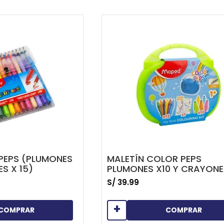
 PEPS (PLUMONES
MALETÍN COLOR PEPS
ES X 15)
PLUMONES X10 Y CRAYONE
12
S/
39
.
99
+
COMPRAR
COMPRAR