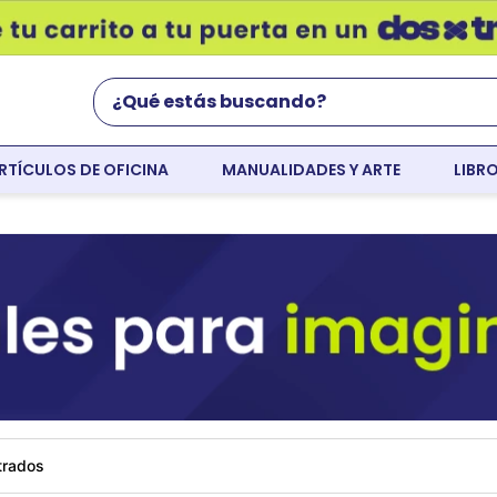
¿Qué estás buscando?
RTÍCULOS DE OFICINA
MANUALIDADES Y ARTE
LIBR
Términos Más Buscados
world english
flight
faber
cartulina
colores
resaltador