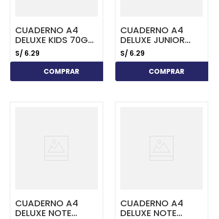
CUADERNO A4
CUADERNO A4
DELUXE KIDS 70GR.
DELUXE JUNIOR
80 HOJAS INICIAL 1
70GR. 80 HOJAS
S/
6
.
29
S/
6
.
29
X 1 VERDE
SOMBREADO
TRIPLE RENGLÓN
COMPRAR
COMPRAR
FUCSIA
...
...
CUADERNO A4
CUADERNO A4
DELUXE NOTE
DELUXE NOTE