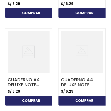
BOOK 70GR. 80
BOOK 70GR. 80
S/
6
.
29
S/
6
.
29
HOJAS
HOJAS
CUADRICULADO
CUADRICULADO
COMPRAR
COMPRAR
AMARILLO
ROJO
...
...
CUADERNO A4
CUADERNO A4
DELUXE NOTE
DELUXE NOTE
BOOK 70GR. 80
BOOK 70GR. 80
S/
6
.
29
S/
6
.
29
HOJAS
HOJAS
CUADRICULADO
CUADRICULADO
COMPRAR
COMPRAR
CELESTE
AZUL