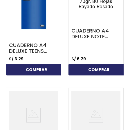
CUADERNO A4
DELUXE NOTE
BOOK 70GR. 80
CUADERNO A4
HOJAS RAYADO
DELUXE TEENS
ROSADO
70GR. 80 HOJAS
S/
6
.
29
S/
6
.
29
CUADRICULADO
AZUL
COMPRAR
COMPRAR
...
...