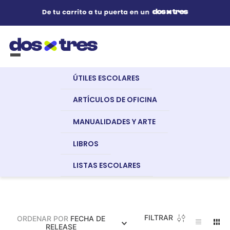
Útiles Escolares
¿Qué estás buscando?
s Buscados
ÚTILES ESCOLARES
nglish
Artículos de Oficina
Útiles Escolares
Cuadernos Y Blocks
ARTÍCULOS DE OFICINA
MANUALIDADES Y ARTE
Manualidades y Arte
LIBROS
a
LISTAS ESCOLARES
Libros
dor
FILTRAR
ORDENAR POR
FECHA DE
Recursos Digitales
RELEASE