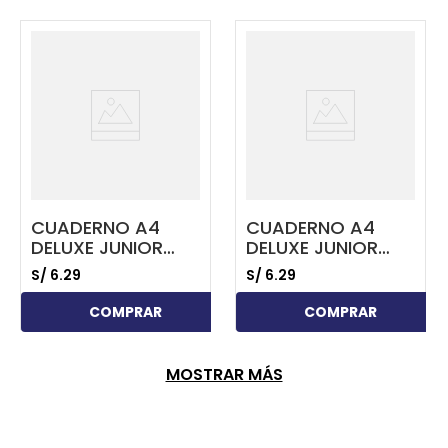
...
...
CUADERNO A4
CUADERNO A4
DELUXE JUNIOR
DELUXE JUNIOR
70GR. 80 HOJAS
70GR. 80 HOJAS
S/
6
.
29
S/
6
.
29
SOMBREADO
SOMBREADO
TRIPLE RENGLÓN
TRIPLE RENGLÓN
COMPRAR
COMPRAR
ROJO
AMARILLO
MOSTRAR MÁS