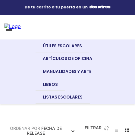
Útiles Escolares
¿Qué estás buscando?
s Buscados
ÚTILES ESCOLARES
nglish
Artículos de Oficina
Útiles Escolares
Aprestamiento
Música
ARTÍCULOS DE OFICINA
MANUALIDADES Y ARTE
Manualidades y Arte
LIBROS
LISTAS ESCOLARES
a
Libros
dor
FILTRAR
ORDENAR POR
FECHA DE
Recursos Digitales
RELEASE