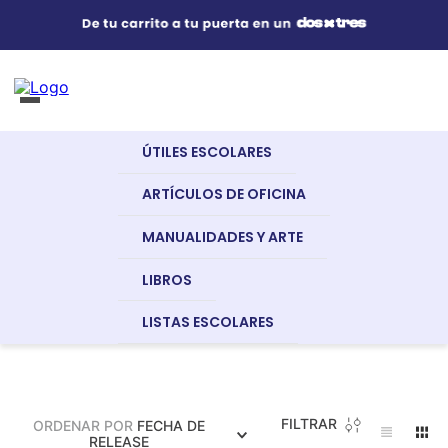
Útiles Escolares
¿Qué estás buscando?
s Buscados
ÚTILES ESCOLARES
nglish
Artículos de Oficina
Recursos Digitales
Exámenes
ARTÍCULOS DE OFICINA
MANUALIDADES Y ARTE
Manualidades y Arte
LIBROS
a
LISTAS ESCOLARES
Libros
dor
FILTRAR
ORDENAR POR
FECHA DE
Recursos Digitales
RELEASE