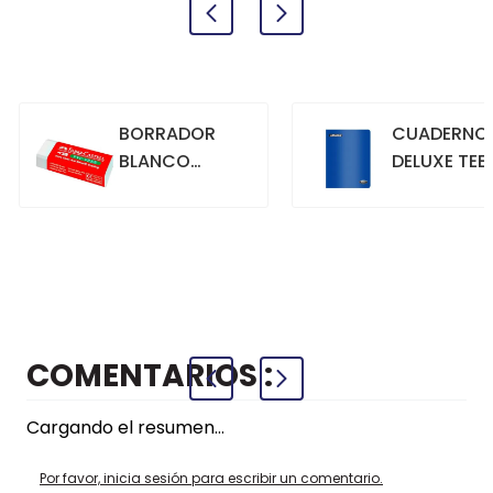
BORRADOR
CUADERNO
BLANCO
DELUXE TEE
GRANDE
70GR. 80
HOJAS
CUADRICU
+
+
COMPRAR
COMPRAR
AZUL
COMENTARIOS
Cargando el resumen…
Por favor, inicia sesión para escribir un comentario.