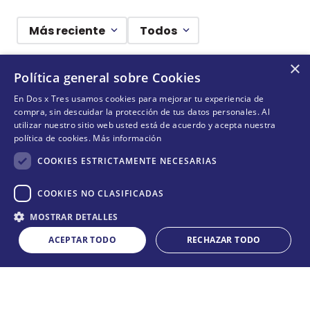
Más reciente
Todos
×
Cargando comentarios…
Política general sobre Cookies
En Dos x Tres usamos cookies para mejorar tu experiencia de
¡DEJANDO HUELLAS! 🐾
compra, sin descuidar la protección de tus datos personales. Al
utilizar nuestro sitio web usted está de acuerdo y acepta nuestra
Suscríbete y conoce nuestras acciones, campañas y
política de cookies.
Más información
formas de ayudar a más animalitos que lo necesitan.
COOKIES ESTRICTAMENTE NECESARIAS
COOKIES NO CLASIFICADAS
Cantidad
QUIERO SUMARME
MOSTRAR DETALLES
COMPRAR
－
＋
ACEPTAR TODO
RECHAZAR TODO
Acepta
términos y condiciones
CONÓCENOS
+