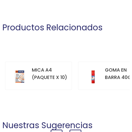
Productos Relacionados
MICA A4
GOMA EN
(PAQUETE X 10)
BARRA 40G
+
+
COMPRAR
COMPRAR
Nuestras Sugerencias