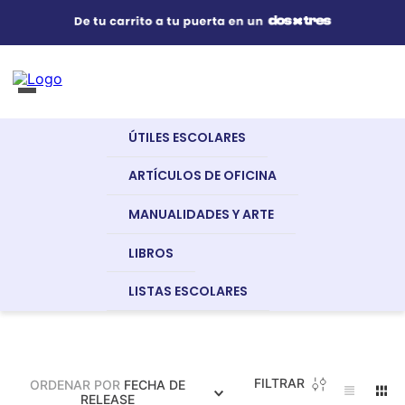
Útiles Escolares
¿Qué estás buscando?
s Buscados
ÚTILES ESCOLARES
nglish
Artículos de Oficina
Artículos De
Artículos De
Sujetadores
ARTÍCULOS DE OFICINA
Oficina
Escritorio
MANUALIDADES Y ARTE
Manualidades y Arte
LIBROS
LISTAS ESCOLARES
dor
Libros
a
FILTRAR
ORDENAR POR
FECHA DE
Recursos Digitales
RELEASE