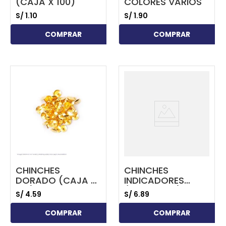
(CAJA X 100)
COLORES VARIOS
S/
1
.
10
S/
1
.
90
COMPRAR
COMPRAR
...
...
CHINCHES
CHINCHES
DORADO (CAJA X
INDICADORES
100)
(CAJA X 50)
S/
4
.
59
S/
6
.
89
COMPRAR
COMPRAR