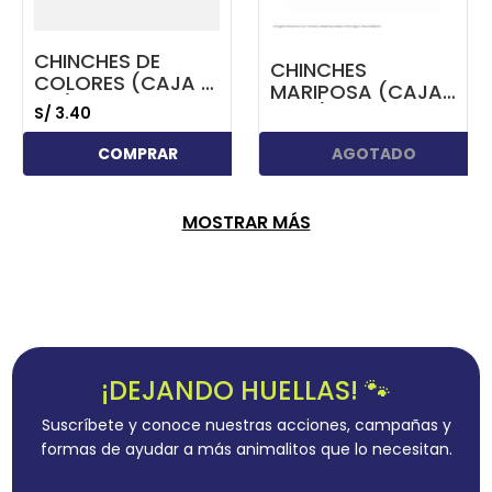
CHINCHES DE
CHINCHES
COLORES (CAJA X
MARIPOSA (CAJA
100)
X 100)
S/
3
.
40
COMPRAR
AGOTADO
MOSTRAR MÁS
¡DEJANDO HUELLAS! 🐾
Suscríbete y conoce nuestras acciones, campañas y
formas de ayudar a más animalitos que lo necesitan.