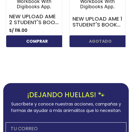
NEW UPLOAD AME
NEW UPLOAD AME 1
2 STUDENT'S BOOK
STUDENT'S BOOK
& WORKBOOK
& WORKBOOK
S/
116
.
00
WITH DIGIBOOKS
WITH DIGIBOOKS
APP.
COMPRAR
AGOTADO
APP.
¡DEJANDO HUELLAS! 🐾
Suscríbete y conoce nuestras acciones, campañas y
formas de ayudar a más animalitos que lo necesitan.