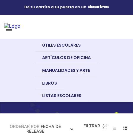
Útiles Escolares
¿Qué estás buscando?
s Buscados
ÚTILES ESCOLARES
nglish
Artículos de Oficina
Libros
Secundaria En Inglés
New Upload
ARTÍCULOS DE OFICINA
MANUALIDADES Y ARTE
Manualidades y Arte
LIBROS
LISTAS ESCOLARES
a
Libros
dor
FILTRAR
ORDENAR POR
FECHA DE
Recursos Digitales
RELEASE