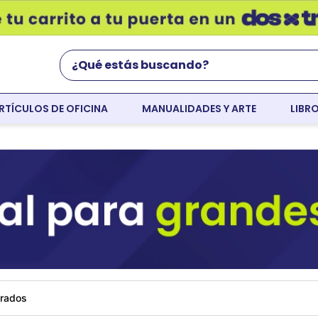
¿Qué estás buscando?
RTÍCULOS DE OFICINA
MANUALIDADES Y ARTE
LIBR
Términos Más Buscados
world english
flight
faber
colores
resaltador
tempera