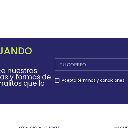
EJANDO
ce nuestras
as y formas de
Acepta
términos y condiciones
alitos que lo
SERVICIO AL CLIENTE
MI CU