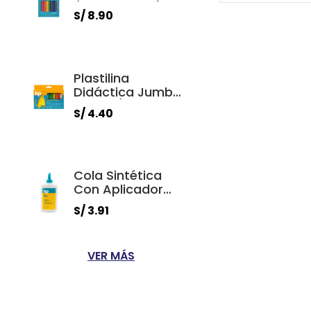
(Estuche X 12)
S/ 8.90
Plastilina
Didáctica Jumbo
200gr. (Estuche X
S/ 4.40
12)
Cola Sintética
Con Aplicador
250ml.
S/ 3.91
VER MÁS