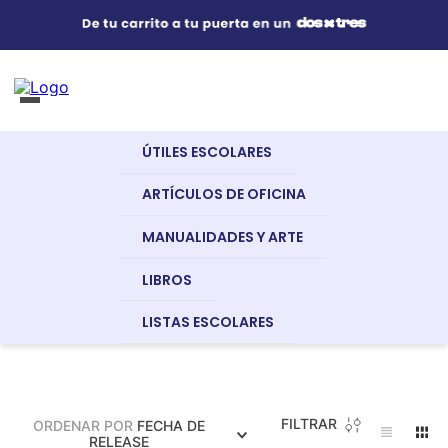
Útiles Escolares
¿Qué estás buscando?
s Buscados
ÚTILES ESCOLARES
nglish
Artículos de Oficina
EVAFLEX
ARTÍCULOS DE OFICINA
MANUALIDADES Y ARTE
Manualidades y Arte
LIBROS
LISTAS ESCOLARES
a
Libros
dor
FILTRAR
ORDENAR POR
FECHA DE
Recursos Digitales
RELEASE