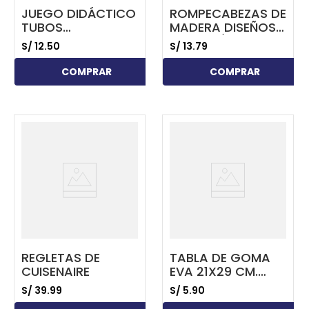
JUEGO DIDÁCTICO
ROMPECABEZAS DE
TUBOS
MADERA DISEÑOS
CONECTORES O
VARIOS (30
S/
12
.
50
S/
13
.
79
MULTICONECTORES
PIEZAS)
COMPRAR
COMPRAR
...
...
REGLETAS DE
TABLA DE GOMA
CUISENAIRE
EVA 21X29 CM.
COLORES VARIOS
S/
39
.
99
S/
5
.
90