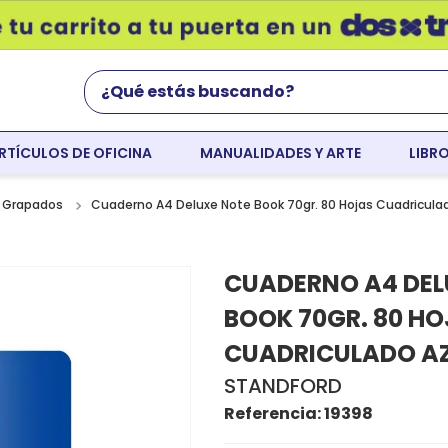
¿Qué estás buscando?
RTÍCULOS DE OFICINA
MANUALIDADES Y ARTE
LIBR
Términos Más Buscados
world english
Cuaderno A4 Deluxe Note Book 70gr. 80 Hojas Cuadricula
 Grapados
flight
CUADERNO A4 DEL
faber
BOOK 70GR. 80 H
cartulina
CUADRICULADO A
colores
STANDFORD
resaltador
Referencia
:
19398