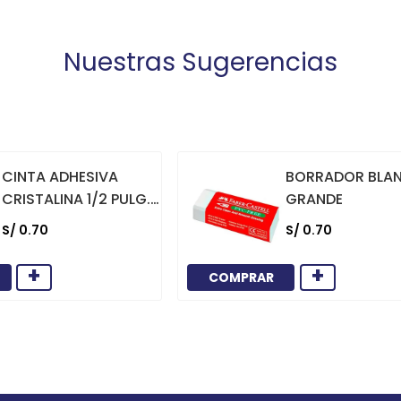
Nuestras Sugerencias
CINTA ADHESIVA
BORRADOR BLA
CRISTALINA 1/2 PULG.
GRANDE
X 36 YARDAS
S/
0
.
70
S/
0
.
70
+
+
COMPRAR