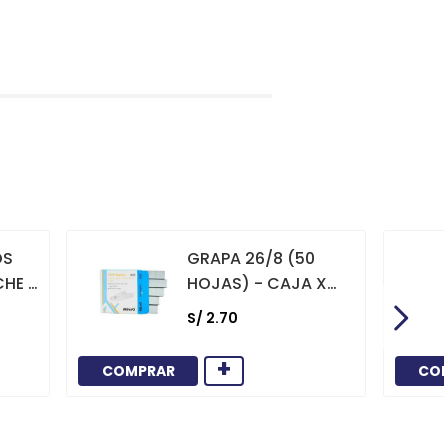
OS
GRAPA 26/8 (50
CHE X
HOJAS) - CAJA X
1000
S/
2
.
70
+
COMPRAR
CO