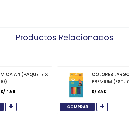
Productos Relacionados
MICA A4 (PAQUETE X
COLORES LARG
10)
PREMIUM (ESTU
12)
S/
4
.
59
S/
8
.
90
+
+
COMPRAR