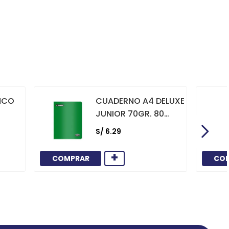
NCO
CUADERNO A4 DELUXE
JUNIOR 70GR. 80
HOJAS
S/
6
.
29
CUADRICULADO
MARCO ROJO VERDE
+
COMPRAR
CO