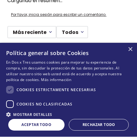
Cargando el resumen…
Por favor, inicia sesión para escribir un comentario.
Más reciente
Todos
×
Cargando comentarios…
Política general sobre Cookies
En Dos x Tres usamos cookies para mejorar tu experiencia de
¡DEJANDO HUELLAS! 🐾
compra, sin descuidar la protección de tus datos personales. Al
utilizar nuestro sitio web usted está de acuerdo y acepta nuestra
Suscríbete y conoce nuestras acciones, campañas y
política de cookies.
Más información
formas de ayudar a más animalitos que lo necesitan.
COOKIES ESTRICTAMENTE NECESARIAS
COOKIES NO CLASIFICADAS
Cantidad
QUIERO SUMARME
MOSTRAR DETALLES
COMPRAR
－
＋
ACEPTAR TODO
RECHAZAR TODO
Acepta
términos y condiciones