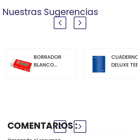
Nuestras Sugerencias
BORRADOR
CUADERNO
BLANCO
DELUXE TEE
GRANDE
70GR. 80
HOJAS
CUADRICU
+
+
COMPRAR
COMPRAR
AZUL
COMENTARIOS