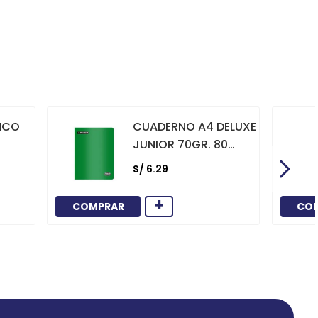
NCO
CUADERNO A4 DELUXE
JUNIOR 70GR. 80
HOJAS
S/
6
.
29
CUADRICULADO
MARCO ROJO VERDE
+
COMPRAR
CO