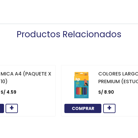
Productos Relacionados
MICA A4 (PAQUETE X
COLORES LARG
10)
PREMIUM (ESTU
12)
S/
4
.
59
S/
8
.
90
+
+
COMPRAR