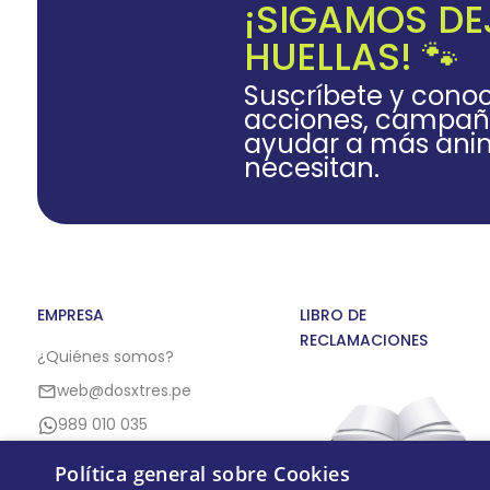
¡SIGAMOS D
HUELLAS! 🐾
Suscríbete y cono
acciones, campañ
ayudar a más anim
necesitan.
EMPRESA
LIBRO DE
RECLAMACIONES
¿Quiénes somos?
web@dosxtres.pe
989 010 035
Política general sobre Cookies