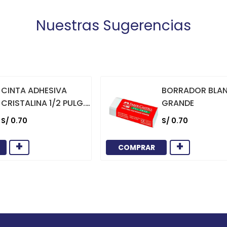
Nuestras Sugerencias
CINTA ADHESIVA
BORRADOR BLA
CRISTALINA 1/2 PULG.
GRANDE
X 36 YARDAS
S/
0
.
70
S/
0
.
70
+
+
COMPRAR