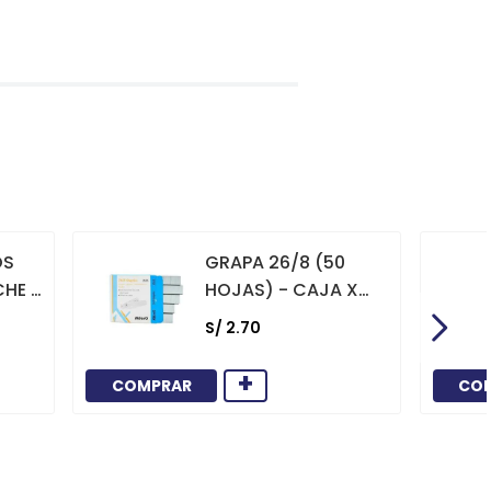
OS
GRAPA 26/8 (50
CHE X
HOJAS) - CAJA X
1000
S/
2
.
70
+
COMPRAR
CO