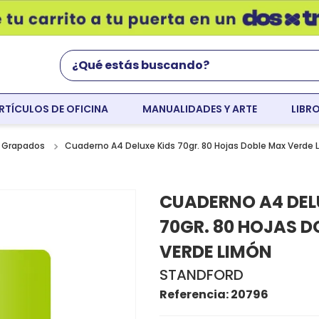
¿Qué estás buscando?
RTÍCULOS DE OFICINA
MANUALIDADES Y ARTE
LIBR
Términos Más Buscados
world english
Cuaderno A4 Deluxe Kids 70gr. 80 Hojas Doble Max Verde 
 Grapados
flight
CUADERNO A4 DEL
faber
70GR. 80 HOJAS D
colores
VERDE LIMÓN
resaltador
STANDFORD
tempera
Referencia
:
20796