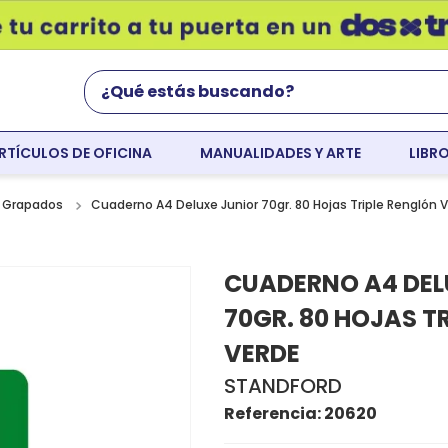
¿Qué estás buscando?
RTÍCULOS DE OFICINA
MANUALIDADES Y ARTE
LIBR
Términos Más Buscados
world english
Cuaderno A4 Deluxe Junior 70gr. 80 Hojas Triple Renglón 
 Grapados
flight
CUADERNO A4 DEL
faber
70GR. 80 HOJAS T
cartulina
VERDE
colores
STANDFORD
resaltador
Referencia
:
20620