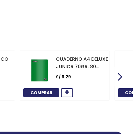
NCO
CUADERNO A4 DELUXE
JUNIOR 70GR. 80
HOJAS
S/
6
.
29
CUADRICULADO
MARCO ROJO VERDE
+
COMPRAR
CO