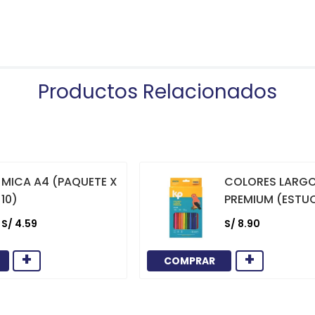
Productos Relacionados
MICA A4 (PAQUETE X
COLORES LARG
10)
PREMIUM (ESTU
12)
S/
4
.
59
S/
8
.
90
+
+
COMPRAR