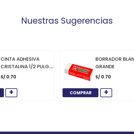
Nuestras Sugerencias
CINTA ADHESIVA
BORRADOR BLA
CRISTALINA 1/2 PULG.
GRANDE
X 36 YARDAS
S/
0
.
70
S/
0
.
70
+
+
COMPRAR