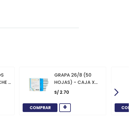
OS
GRAPA 26/8 (50
CHE X
HOJAS) - CAJA X
1000
S/
2
.
70
+
COMPRAR
CO