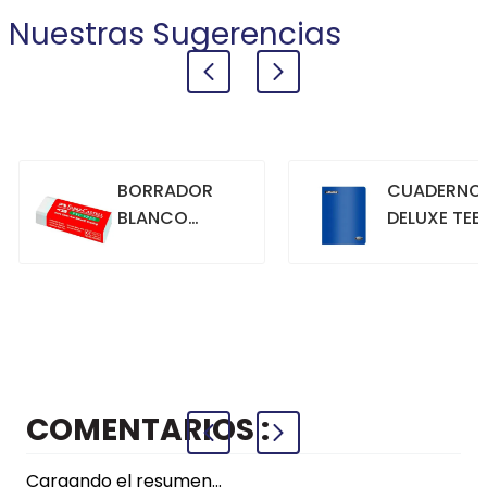
Nuestras Sugerencias
BORRADOR
CUADERNO
BLANCO
DELUXE TEE
GRANDE
70GR. 80
HOJAS
CUADRICU
+
+
COMPRAR
COMPRAR
AZUL
COMENTARIOS
(0 comentarios)