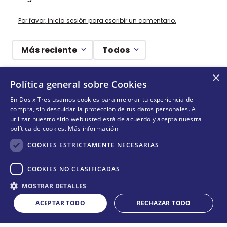
0 Calificación promedio
Por favor, inicia sesión para escribir un comentario.
×
Política general sobre Cookies
Más reciente
Todos
En Dos x Tres usamos cookies para mejorar tu experiencia de
compra, sin descuidar la protección de tus datos personales. Al
No hay comentarios.
utilizar nuestro sitio web usted está de acuerdo y acepta nuestra
política de cookies.
Más información
COOKIES ESTRICTAMENTE NECESARIAS
COOKIES NO CLASIFICADAS
¡DEJANDO HUELLAS! 🐾
Cantidad
MOSTRAR DETALLES
Suscríbete y conoce nuestras acciones, campañas y
COMPRAR
－
＋
formas de ayudar a más animalitos que lo necesitan.
ACEPTAR TODO
RECHAZAR TODO