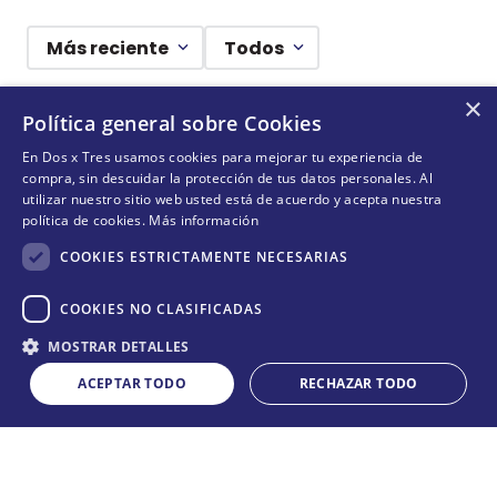
Más reciente
Todos
×
Cargando comentarios…
Política general sobre Cookies
En Dos x Tres usamos cookies para mejorar tu experiencia de
¡DEJANDO HUELLAS! 🐾
compra, sin descuidar la protección de tus datos personales. Al
utilizar nuestro sitio web usted está de acuerdo y acepta nuestra
Suscríbete y conoce nuestras acciones, campañas y
política de cookies.
Más información
formas de ayudar a más animalitos que lo necesitan.
COOKIES ESTRICTAMENTE NECESARIAS
COOKIES NO CLASIFICADAS
QUIERO SUMARME
MOSTRAR DETALLES
ACEPTAR TODO
RECHAZAR TODO
NO DISPONIBLE
Acepta
términos y condiciones
CONÓCENOS
+