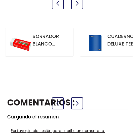
BORRADOR
CUADERNO
BLANCO
DELUXE TEE
GRANDE
70GR. 80
HOJAS
CUADRICU
+
+
COMPRAR
COMPRAR
AZUL
COMENTARIOS
Cargando el resumen…
Por favor, inicia sesión para escribir un comentario.