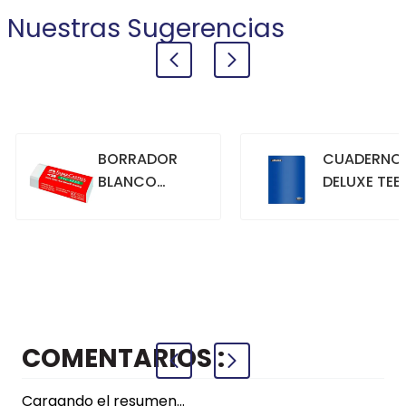
Nuestras Sugerencias
BORRADOR
CUADERNO
BLANCO
DELUXE TEE
GRANDE
70GR. 80
HOJAS
CUADRICU
+
+
COMPRAR
COMPRAR
AZUL
COMENTARIOS
Cargando el resumen…