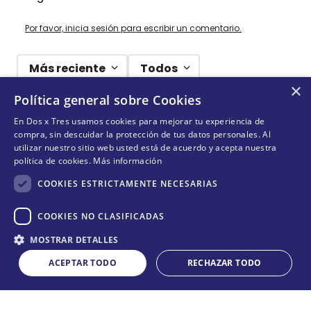
Por favor, inicia sesión para escribir un comentario.
Más reciente
Todos
×
Política general sobre Cookies
Cargando comentarios…
En Dos x Tres usamos cookies para mejorar tu experiencia de
compra, sin descuidar la protección de tus datos personales. Al
¡NO TE PIERDAS NADA!
utilizar nuestro sitio web usted está de acuerdo y acepta nuestra
política de cookies.
Más información
¡Suscríbete y entérate de todas nuestras novedades!
COOKIES ESTRICTAMENTE NECESARIAS
COOKIES NO CLASIFICADAS
Cantidad
ENVIAR
MOSTRAR DETALLES
COMPRAR
－
＋
ACEPTAR TODO
RECHAZAR TODO
Acepta
términos y condiciones