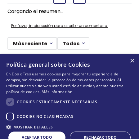
Cargando el resumen…
Por favor, inicia sesión para escribir un comentario.
Más reciente
Todos
×
Cargando comentarios…
Política general sobre Cookies
En Dos x Tres usamos cookies para mejorar tu experiencia de
¡DEJANDO HUELLAS! 🐾
compra, sin descuidar la protección de tus datos personales. Al
utilizar nuestro sitio web usted está de acuerdo y acepta nuestra
Suscríbete y conoce nuestras acciones, campañas y
política de cookies.
Más información
formas de ayudar a más animalitos que lo necesitan.
COOKIES ESTRICTAMENTE NECESARIAS
COOKIES NO CLASIFICADAS
Cantidad
QUIERO SUMARME
MOSTRAR DETALLES
COMPRAR
－
＋
ACEPTAR TODO
RECHAZAR TODO