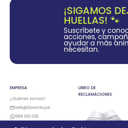
¡SIGAMOS D
HUELLAS! 🐾
Suscríbete y cono
acciones, campañ
ayudar a más anim
necesitan.
EMPRESA
LIBRO DE
RECLAMACIONES
¿Quiénes somos?
web@dosxtres.pe
989 010 035