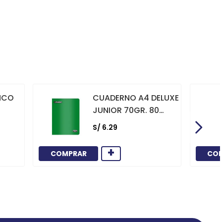
NCO
CUADERNO A4 DELUXE
JUNIOR 70GR. 80
HOJAS
S/
6
.
29
CUADRICULADO
MARCO ROJO VERDE
+
COMPRAR
CO