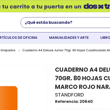
¿Qué estás buscando?
RTÍCULOS DE OFICINA
MANUALIDADES Y ARTE
LIBR
Términos Más Buscados
world english
Cuaderno A4 Deluxe Junior 70gr. 80 Hojas Cuadriculado M
 Grapados
flight
CUADERNO A4 DEL
faber
70GR. 80 HOJAS 
cartulina
MARCO ROJO NAR
colores
STANDFORD
resaltador
Referencia
:
20640