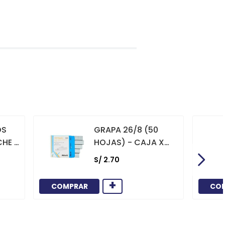
OS
GRAPA 26/8 (50
CHE X
HOJAS) - CAJA X
1000
S/
2
.
70
+
COMPRAR
CO