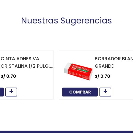
Nuestras Sugerencias
CINTA ADHESIVA
BORRADOR BLA
CRISTALINA 1/2 PULG.
GRANDE
X 36 YARDAS
S/
0
.
70
S/
0
.
70
+
+
COMPRAR