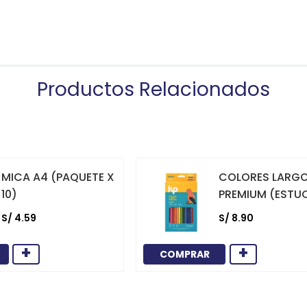
Productos Relacionados
MICA A4 (PAQUETE X
COLORES LARG
10)
PREMIUM (ESTU
12)
S/
4
.
59
S/
8
.
90
+
+
COMPRAR