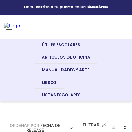
Útiles Escolares
¿Qué estás buscando?
s Buscados
ÚTILES ESCOLARES
nglish
Artículos de Oficina
CASIO
ARTÍCULOS DE OFICINA
MANUALIDADES Y ARTE
Manualidades y Arte
LIBROS
a
LISTAS ESCOLARES
Libros
dor
FILTRAR
ORDENAR POR
FECHA DE
Recursos Digitales
RELEASE