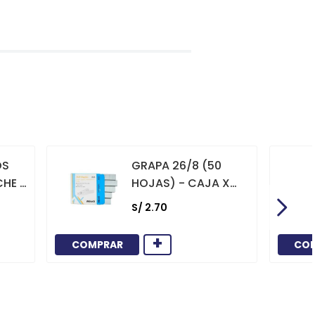
OS
GRAPA 26/8 (50
CHE X
HOJAS) - CAJA X
1000
S/
2
.
70
+
COMPRAR
CO