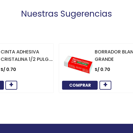
Nuestras Sugerencias
CINTA ADHESIVA
BORRADOR BLA
CRISTALINA 1/2 PULG.
GRANDE
X 36 YARDAS
S/
0
.
70
S/
0
.
70
+
+
COMPRAR