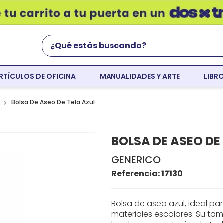
¿Qué estás buscando?
RTÍCULOS DE OFICINA
MANUALIDADES Y ARTE
LIBR
Términos Más Buscados
world english
Bolsa De Aseo De Tela Azul
flight
BOLSA DE ASEO DE
faber
GENERICO
colores
Referencia
:
17130
resaltador
tempera
Bolsa de aseo azul, ideal par
materiales escolares. Su tam