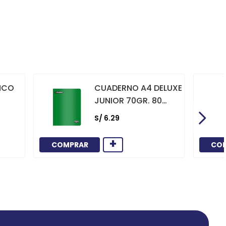
NCO
CUADERNO A4 DELUXE
JUNIOR 70GR. 80
HOJAS
S/
6
.
29
CUADRICULADO
MARCO ROJO VERDE
+
COMPRAR
CO