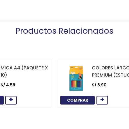
Productos Relacionados
MICA A4 (PAQUETE X
COLORES LARG
10)
PREMIUM (ESTU
12)
S/
4
.
59
S/
8
.
90
+
+
COMPRAR