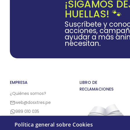
¡SIGAMOS D
HUELLAS! 🐾
Suscríbete y cono
acciones, campañ
ayudar a más anim
necesitan.
EMPRESA
LIBRO DE
RECLAMACIONES
¿Quiénes somos?
web@dosxtres.pe
989 010 035
Política general sobre Cookies