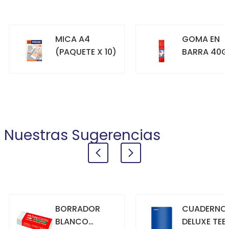
MICA A4
GOMA EN
(PAQUETE X 10)
BARRA 40G
+
+
COMPRAR
COMPRAR
Nuestras Sugerencias
BORRADOR
CUADERNO
BLANCO
DELUXE TEE