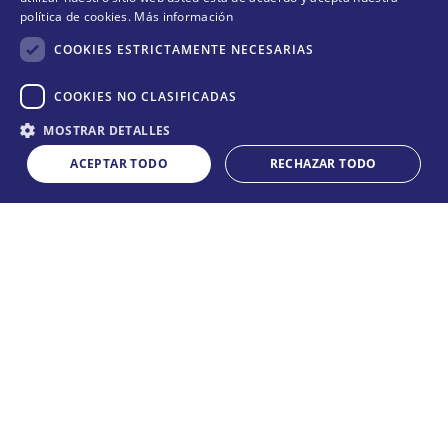
política de cookies.
Más información
¡Suscríbete y entérate de todas nuestras novedades!
COOKIES ESTRICTAMENTE NECESARIAS
COOKIES NO CLASIFICADAS
Cantidad
ENVIAR
MOSTRAR DETALLES
COMPRAR
－
＋
ACEPTAR TODO
RECHAZAR TODO
Acepta
términos y condiciones
CONÓCENOS
+
POLÍTICAS
+
TE AYUDAMOS
+