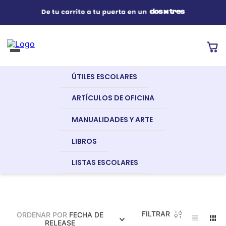
Útiles Escolares
¿Qué estás buscando?
s Buscados
ÚTILES ESCOLARES
nglish
Artículos de Oficina
Artículos De
Artículos De
Guillotinas
ARTÍCULOS DE OFICINA
Oficina
Escritorio
MANUALIDADES Y ARTE
Manualidades y Arte
LIBROS
LISTAS ESCOLARES
dor
Libros
a
FILTRAR
ORDENAR POR
FECHA DE
Recursos Digitales
RELEASE