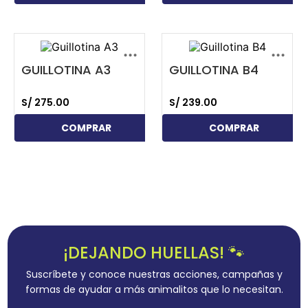
...
...
GUILLOTINA A3
GUILLOTINA B4
S/
275
.
00
S/
239
.
00
COMPRAR
COMPRAR
¡DEJANDO HUELLAS! 🐾
Suscríbete y conoce nuestras acciones, campañas y
formas de ayudar a más animalitos que lo necesitan.