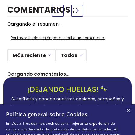
HOJAS
CUADRICU
+
+
COMPRAR
COMPRAR
AZUL
COMENTARIOS
Cargando el resumen…
Por favor, inicia sesión para escribir un comentario.
Más reciente
Todos
×
Cargando comentarios…
Política general sobre Cookies
En Dos x Tres usamos cookies para mejorar tu experiencia de
¡DEJANDO HUELLAS! 🐾
compra, sin descuidar la protección de tus datos personales. Al
utilizar nuestro sitio web usted está de acuerdo y acepta nuestra