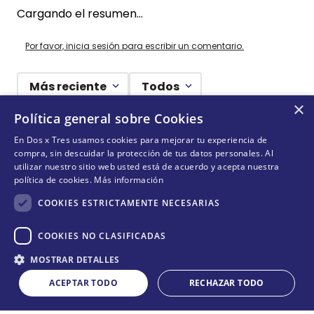
Cargando el resumen…
Por favor, inicia sesión para escribir un comentario.
Más reciente
Todos
×
Política general sobre Cookies
Cargando comentarios…
En Dos x Tres usamos cookies para mejorar tu experiencia de
compra, sin descuidar la protección de tus datos personales. Al
¡NO TE PIERDAS NADA!
utilizar nuestro sitio web usted está de acuerdo y acepta nuestra
política de cookies.
Más información
¡Suscríbete y entérate de todas nuestras novedades!
COOKIES ESTRICTAMENTE NECESARIAS
COOKIES NO CLASIFICADAS
Cantidad
ENVIAR
MOSTRAR DETALLES
COMPRAR
－
＋
ACEPTAR TODO
RECHAZAR TODO
Acepta
términos y condiciones