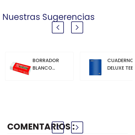
Nuestras Sugerencias
BORRADOR
CUADERNO
BLANCO
DELUXE TEE
GRANDE
70GR. 80
HOJAS
CUADRICU
+
+
COMPRAR
COMPRAR
AZUL
COMENTARIOS