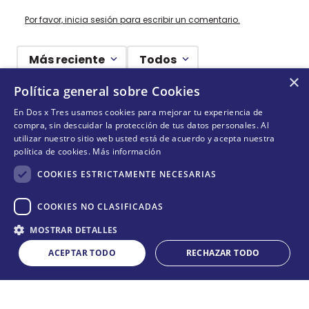
Por favor, inicia sesión para escribir un comentario.
Más reciente
Todos
×
Política general sobre Cookies
Cargando comentarios…
En Dos x Tres usamos cookies para mejorar tu experiencia de
compra, sin descuidar la protección de tus datos personales. Al
¡NO TE PIERDAS NADA!
utilizar nuestro sitio web usted está de acuerdo y acepta nuestra
política de cookies.
Más información
¡Suscríbete y entérate de todas nuestras novedades!
COOKIES ESTRICTAMENTE NECESARIAS
COOKIES NO CLASIFICADAS
Cantidad
ENVIAR
MOSTRAR DETALLES
COMPRAR
－
＋
ACEPTAR TODO
RECHAZAR TODO
Acepta
términos y condiciones