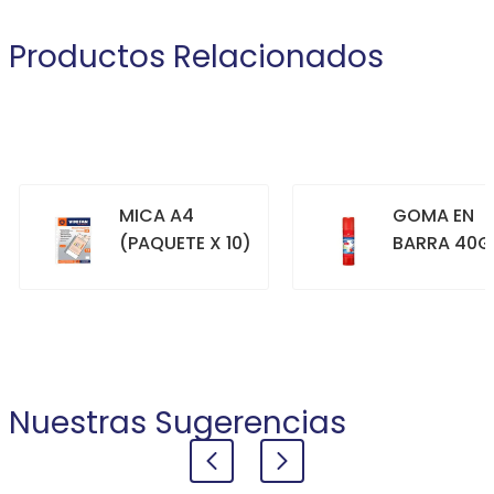
Productos Relacionados
MICA A4
GOMA EN
(PAQUETE X 10)
BARRA 40G
+
+
COMPRAR
COMPRAR
Nuestras Sugerencias