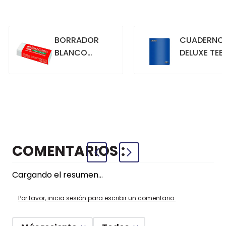
BORRADOR
CUADERNO
BLANCO
DELUXE TEE
GRANDE
70GR. 80
HOJAS
CUADRICU
+
+
COMPRAR
COMPRAR
AZUL
COMENTARIOS
Cargando el resumen…
Por favor, inicia sesión para escribir un comentario.