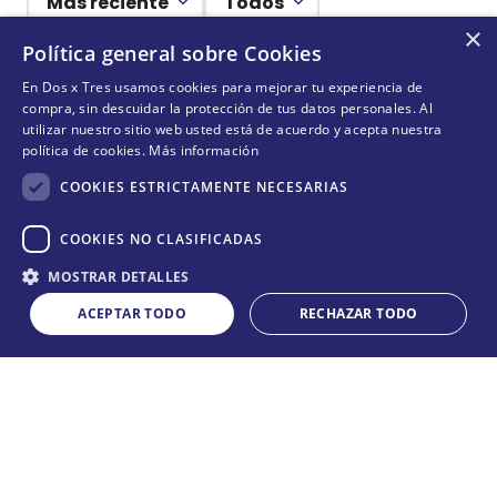
Más reciente
Todos
×
Política general sobre Cookies
Cargando comentarios…
En Dos x Tres usamos cookies para mejorar tu experiencia de
compra, sin descuidar la protección de tus datos personales. Al
¡NO TE PIERDAS NADA!
utilizar nuestro sitio web usted está de acuerdo y acepta nuestra
política de cookies.
Más información
¡Suscríbete y entérate de todas nuestras novedades!
COOKIES ESTRICTAMENTE NECESARIAS
COOKIES NO CLASIFICADAS
Cantidad
ENVIAR
MOSTRAR DETALLES
COMPRAR
－
＋
ACEPTAR TODO
RECHAZAR TODO
Acepta
términos y condiciones
CONÓCENOS
+
POLÍTICAS
+