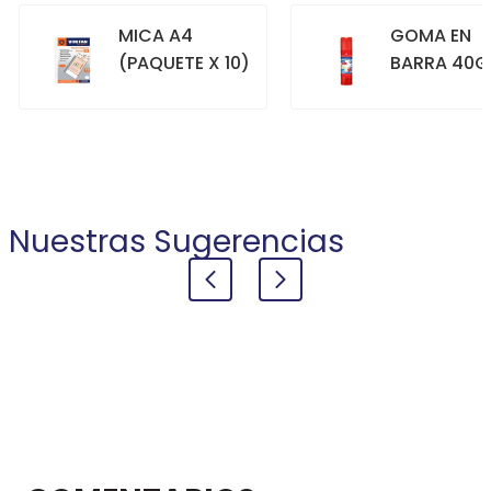
MICA A4
GOMA EN
(PAQUETE X 10)
BARRA 40G
+
+
COMPRAR
COMPRAR
Nuestras Sugerencias