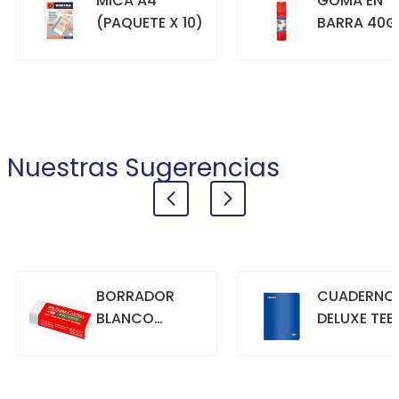
MICA A4
GOMA EN
(PAQUETE X 10)
BARRA 40G
+
+
COMPRAR
COMPRAR
Nuestras Sugerencias
BORRADOR
CUADERNO
BLANCO
DELUXE TEE
GRANDE
70GR. 80
HOJAS
CUADRICU