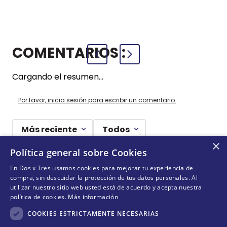
+
+
COMPRAR
COMPRAR
AZUL
COMENTARIOS
Cargando el resumen…
Por favor, inicia sesión para escribir un comentario.
Más reciente
Todos
×
Política general sobre Cookies
Cargando comentarios…
En Dos x Tres usamos cookies para mejorar tu experiencia de
compra, sin descuidar la protección de tus datos personales. Al
¡NO TE PIERDAS NADA!
utilizar nuestro sitio web usted está de acuerdo y acepta nuestra
política de cookies.
Más información
¡Suscríbete y entérate de todas nuestras novedades!
COOKIES ESTRICTAMENTE NECESARIAS