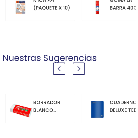
MICA A4
GOMA EN
(PAQUETE X 10)
BARRA 40G
+
+
COMPRAR
COMPRAR
Nuestras Sugerencias
BORRADOR
CUADERNO
BLANCO
DELUXE TEE
GRANDE
70GR. 80
HOJAS
CUADRICU