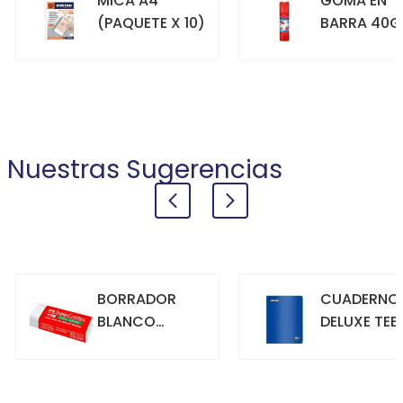
MICA A4
GOMA EN
(PAQUETE X 10)
BARRA 40G
+
+
COMPRAR
COMPRAR
Nuestras Sugerencias
BORRADOR
CUADERNO
BLANCO
DELUXE TEE
GRANDE
70GR. 80
HOJAS
CUADRICU