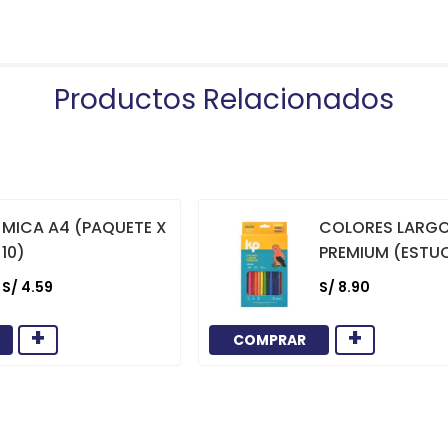
Productos Relacionados
MICA A4 (PAQUETE X
COLORES LARG
10)
PREMIUM (ESTU
12)
S/
4
.
59
S/
8
.
90
+
+
COMPRAR