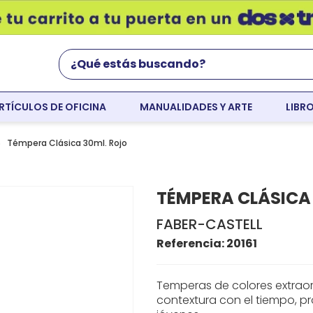
¿Qué estás buscando?
RTÍCULOS DE OFICINA
MANUALIDADES Y ARTE
LIBR
Términos Más Buscados
world english
Témpera Clásica 30ml. Rojo
flight
TÉMPERA CLÁSICA
faber
FABER-CASTELL
colores
Referencia
:
20161
resaltador
tempera
Temperas de colores extraor
contextura con el tiempo, pr