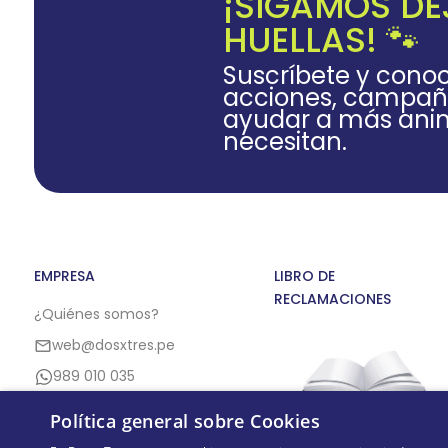
¡SIGAMOS D
HUELLAS! 🐾
Suscríbete y cono
acciones, campañ
ayudar a más anim
necesitan.
EMPRESA
LIBRO DE
RECLAMACIONES
¿Quiénes somos?
web@dosxtres.pe
989 010 035
Política general sobre Cookies