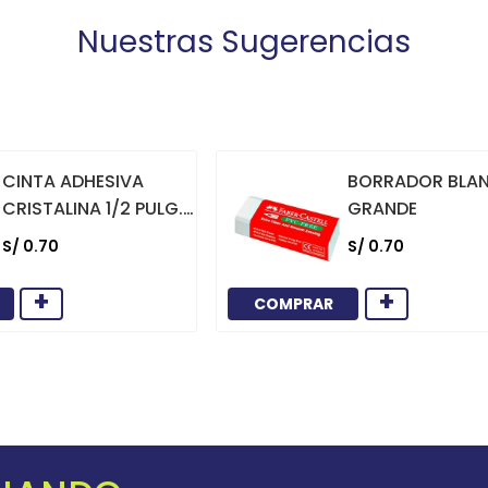
Nuestras Sugerencias
CINTA ADHESIVA
BORRADOR BLA
CRISTALINA 1/2 PULG.
GRANDE
X 36 YARDAS
S/
0
.
70
S/
0
.
70
+
+
COMPRAR