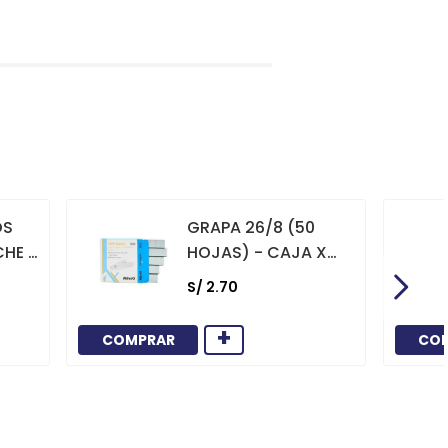
OS
GRAPA 26/8 (50
CHE X
HOJAS) - CAJA X
1000
S/
2
.
70
+
COMPRAR
CO