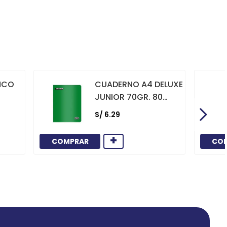
NCO
CUADERNO A4 DELUXE
JUNIOR 70GR. 80
HOJAS
S/
6
.
29
CUADRICULADO
MARCO ROJO VERDE
+
COMPRAR
CO