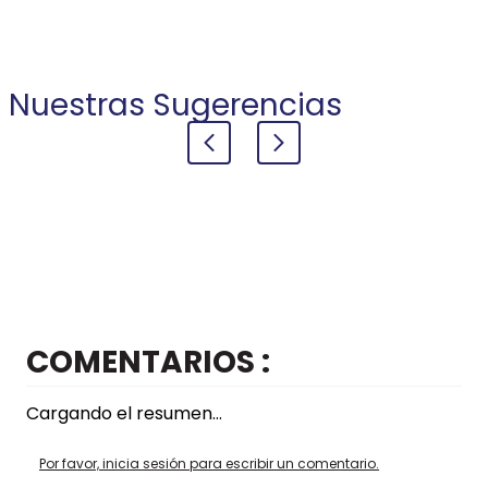
+
+
COMPRAR
COMPRAR
Nuestras Sugerencias
COMENTARIOS
Cargando el resumen…
Por favor, inicia sesión para escribir un comentario.