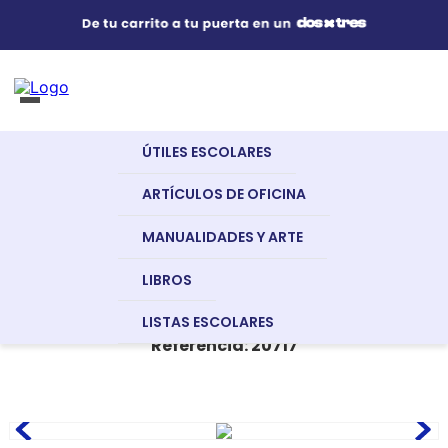
Útiles Escolares
¿Qué estás buscando?
s Buscados
ÚTILES ESCOLARES
nglish
Artículos de Oficina
Libros
Diccionarios
Tabla Periodica Elementos
ARTÍCULOS DE OFICINA
Quimicos
TABLA PERIODICA ELEMENTOS
MANUALIDADES Y ARTE
Manualidades y Arte
QUIMICOS
LIBROS
a
GENERICO
LISTAS ESCOLARES
Referencia
:
20717
Libros
dor
Recursos Digitales