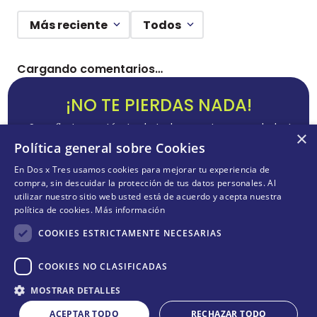
Más reciente
Todos
Cargando comentarios…
¡NO TE PIERDAS NADA!
¡Suscríbete y entérate de todas nuestras novedades!
×
Política general sobre Cookies
En Dos x Tres usamos cookies para mejorar tu experiencia de
compra, sin descuidar la protección de tus datos personales. Al
utilizar nuestro sitio web usted está de acuerdo y acepta nuestra
ENVIAR
política de cookies.
Más información
Acepta
términos y condiciones
COOKIES ESTRICTAMENTE NECESARIAS
COOKIES NO CLASIFICADAS
Cantidad
CONÓCENOS
+
MOSTRAR DETALLES
COMPRAR
－
＋
ACEPTAR TODO
RECHAZAR TODO