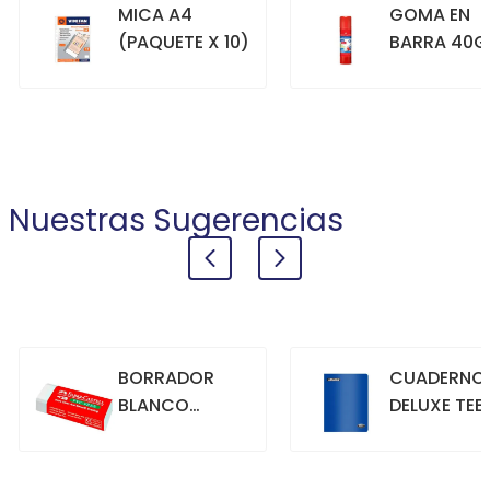
MICA A4
GOMA EN
(PAQUETE X 10)
BARRA 40G
+
+
COMPRAR
COMPRAR
Nuestras Sugerencias
BORRADOR
CUADERNO
BLANCO
DELUXE TEE
GRANDE
70GR. 80
HOJAS
CUADRICU