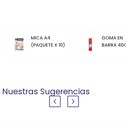
MICA A4
GOMA EN
(PAQUETE X 10)
BARRA 40G
+
+
COMPRAR
COMPRAR
Nuestras Sugerencias