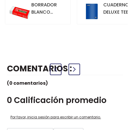
BORRADOR
CUADERNO
BLANCO
DELUXE TEE
GRANDE
70GR. 80
HOJAS
CUADRICU
+
+
COMPRAR
COMPRAR
AZUL
COMENTARIOS
(0 comentarios)
0 Calificación promedio
Por favor, inicia sesión para escribir un comentario.