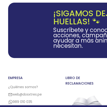
¡SIGAMOS D
HUELLAS! 🐾
Suscríbete y cono
acciones, campañ
ayudar a más anim
necesitan.
EMPRESA
LIBRO DE
RECLAMACIONES
¿Quiénes somos?
web@dosxtres.pe
989 010 035