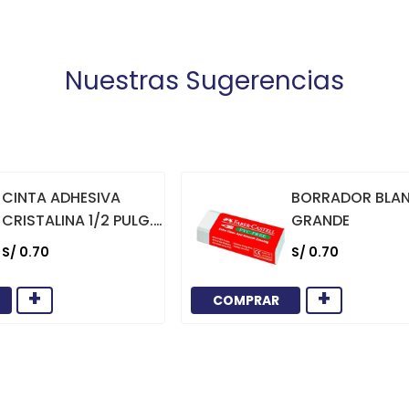
Nuestras Sugerencias
CINTA ADHESIVA
BORRADOR BLA
CRISTALINA 1/2 PULG.
GRANDE
X 36 YARDAS
S/
0
.
70
S/
0
.
70
+
+
COMPRAR