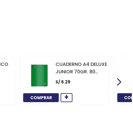
NCO
CUADERNO A4 DELUXE
JUNIOR 70GR. 80
HOJAS
S/
6
.
29
CUADRICULADO
MARCO ROJO VERDE
+
COMPRAR
CO