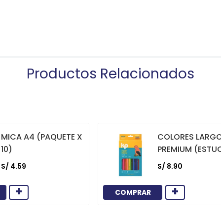
Productos Relacionados
MICA A4 (PAQUETE X
COLORES LARG
10)
PREMIUM (ESTU
12)
S/
4
.
59
S/
8
.
90
+
+
COMPRAR