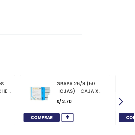
OS
GRAPA 26/8 (50
CHE X
HOJAS) - CAJA X
1000
S/
2
.
70
+
COMPRAR
CO