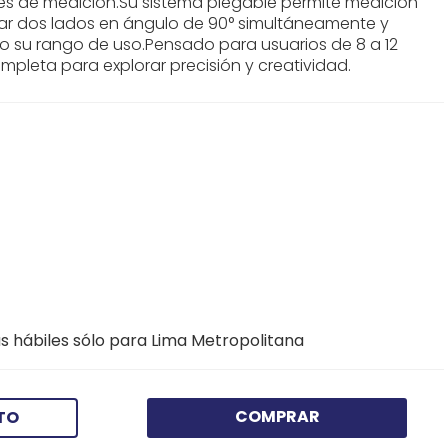
es de medición.Su sistema plegable permite medición
jar dos lados en ángulo de 90° simultáneamente y
do su rango de uso.Pensado para usuarios de 8 a 12
pleta para explorar precisión y creatividad.
s hábiles sólo para Lima Metropolitana
COMPRAR
TO