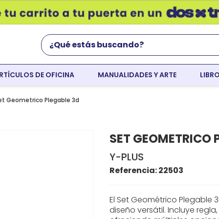
¿Qué estás buscando?
RTÍCULOS DE OFICINA
MANUALIDADES Y ARTE
LIBR
Términos Más Buscados
world english
et Geometrico Plegable 3d
flight
SET GEOMETRICO P
faber
Y-PLUS
colores
Referencia
:
22503
resaltador
tempera
El Set Geométrico Plegable 
diseño versátil. Incluye regla