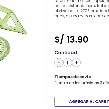
ofreciendo múltiples opcion
desde distancia cero, traba
abrirse hasta 270°, amplian
años, es una herramienta com
S/
13
.
90
Cantidad
－
＋
Tiempos de envío
Dentro de los próximos 3 día
AGREGAR AL CARRI