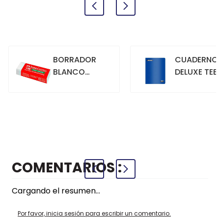
BORRADOR
CUADERNO
BLANCO
DELUXE TEE
GRANDE
70GR. 80
HOJAS
CUADRICU
+
+
COMPRAR
COMPRAR
AZUL
COMENTARIOS
Cargando el resumen…
Por favor, inicia sesión para escribir un comentario.