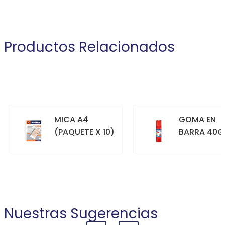
Productos Relacionados
MICA A4
GOMA EN
(PAQUETE X 10)
BARRA 40G
+
+
COMPRAR
COMPRAR
Nuestras Sugerencias