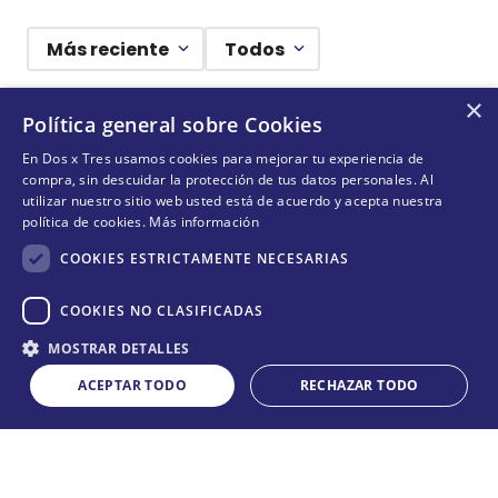
Más reciente
Todos
×
Cargando comentarios…
Política general sobre Cookies
En Dos x Tres usamos cookies para mejorar tu experiencia de
¡DEJANDO HUELLAS! 🐾
compra, sin descuidar la protección de tus datos personales. Al
utilizar nuestro sitio web usted está de acuerdo y acepta nuestra
Suscríbete y conoce nuestras acciones, campañas y
política de cookies.
Más información
formas de ayudar a más animalitos que lo necesitan.
COOKIES ESTRICTAMENTE NECESARIAS
COOKIES NO CLASIFICADAS
Cantidad
QUIERO SUMARME
MOSTRAR DETALLES
COMPRAR
－
＋
ACEPTAR TODO
RECHAZAR TODO
Acepta
términos y condiciones
CONÓCENOS
+