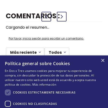
COMENTARIOS
Cargando el resumen…
Por favor, inicia sesión para escribir un comentario.
Más reciente
Todos
×
Política general sobre Cookies
Cargando comentarios…
En Dos x Tres usamos cookies para mejorar tu experiencia de
compra, sin descuidar la protección de tus datos personales. Al
¡NO TE PIERDAS NADA!
utilizar nuestro sitio web usted está de acuerdo y acepta nuestra
política de cookies.
Más información
¡Suscríbete y entérate de todas nuestras novedades!
COOKIES ESTRICTAMENTE NECESARIAS
COOKIES NO CLASIFICADAS