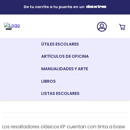
Útiles Escolares
¿Qué estás buscando?
s Buscados
ÚTILES ESCOLARES
nglish
Artículos de Oficina
Artículos
Artículos
Marcadores
Resaltador
ARTÍCULOS DE OFICINA
De
De
Clásico
Oficina
Escritorio
Verde
RESALTADOR CLÁSICO VERDE
MANUALIDADES Y ARTE
Manualidades y Arte
KP
LIBROS
a
Referencia
:
22118
LISTAS ESCOLARES
Libros
dor
Los resaltadores clásicos KP cuentan con tinta a base
Recursos Digitales