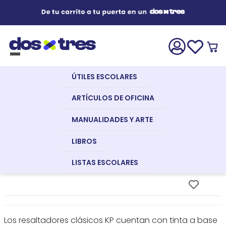
Útiles Escolares
¿Qué estás buscando?
s Buscados
ÚTILES ESCOLARES
nglish
Artículos de Oficina
Artículos
Artículos
Marcadores
Resaltador
ARTÍCULOS DE OFICINA
De
De
Clásico
Oficina
Escritorio
Naranja
RESALTADOR CLÁSICO NARANJA
MANUALIDADES Y ARTE
Manualidades y Arte
KP
LIBROS
Referencia
:
22116
LISTAS ESCOLARES
dor
Libros
a
Los resaltadores clásicos KP cuentan con tinta a base
Recursos Digitales