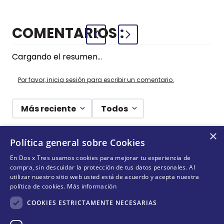
COMENTARIOS
Cargando el resumen…
Por favor, inicia sesión para escribir un comentario.
Más reciente
Todos
×
Cargando comentarios…
Política general sobre Cookies
En Dos x Tres usamos cookies para mejorar tu experiencia de
¡DEJANDO HUELLAS! 🐾
compra, sin descuidar la protección de tus datos personales. Al
utilizar nuestro sitio web usted está de acuerdo y acepta nuestra
Suscríbete y conoce nuestras acciones, campañas y
política de cookies.
Más información
formas de ayudar a más animalitos que lo necesitan.
COOKIES ESTRICTAMENTE NECESARIAS