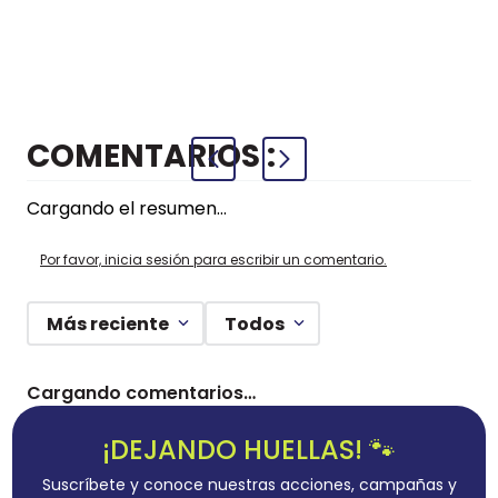
CUADRICU
+
+
COMPRAR
COMPRAR
AZUL
COMENTARIOS
Cargando el resumen…
Por favor, inicia sesión para escribir un comentario.
Más reciente
Todos
Cargando comentarios…
¡DEJANDO HUELLAS! 🐾
Suscríbete y conoce nuestras acciones, campañas y