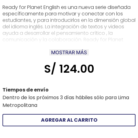
Ready for Planet English es una nueva serie diseñada
específicamente para motivar y conectar con los
estudiantes, y para introducirlos en la dimensión global
del idioma inglés. La integración de textos y videos
ayuda a desarrollar el pensamiento crítico , la
comunicación y la colaboración. Ready for Planet
English prepara a los alumnos a comunicarse en inglés
en el mundo real con una variedad de temas cros
MOSTRAR MÁS
culturales, textos y tareas. Cubre los niveles Pre A1 al B2.
S/
124
.
00
Disponible también en versión split para cursos mas
cortos
Tiempos de envío
Dentro de los próximos 3 días hábiles sólo para Lima
Metropolitana
AGREGAR AL CARRITO