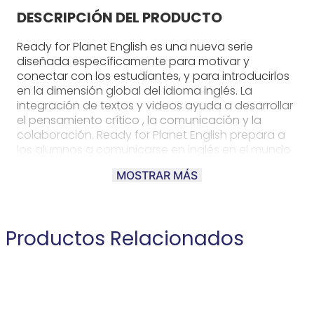
DESCRIPCIÓN DEL PRODUCTO
Ready for Planet English es una nueva serie
diseñada específicamente para motivar y
conectar con los estudiantes, y para introducirlos
en la dimensión global del idioma inglés. La
integración de textos y videos ayuda a desarrollar
el pensamiento crítico , la comunicación y la
colaboración. Ready for Planet English prepara a
los alumnos a comunicarse en inglés en el mundo
real con una variedad de temas cros culturales,
MOSTRAR MÁS
textos y tareas. Cubre los niveles Pre A1 al B2.
Disponible también en versión split para cursos
mas cortos
Productos Relacionados