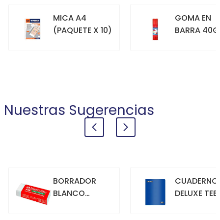
MICA A4
GOMA EN
(PAQUETE X 10)
BARRA 40G
+
+
COMPRAR
COMPRAR
Nuestras Sugerencias
BORRADOR
CUADERNO
BLANCO
DELUXE TEE
GRANDE
70GR. 80
HOJAS