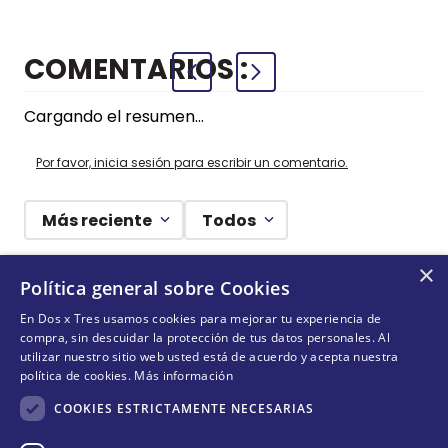
COMENTARIOS
Cargando el resumen…
Por favor, inicia sesión para escribir un comentario.
Más reciente
Todos
×
Cargando comentarios…
Política general sobre Cookies
En Dos x Tres usamos cookies para mejorar tu experiencia de
¡DEJANDO HUELLAS! 🐾
compra, sin descuidar la protección de tus datos personales. Al
utilizar nuestro sitio web usted está de acuerdo y acepta nuestra
Suscríbete y conoce nuestras acciones, campañas y
política de cookies.
Más información
formas de ayudar a más animalitos que lo necesitan.
COOKIES ESTRICTAMENTE NECESARIAS