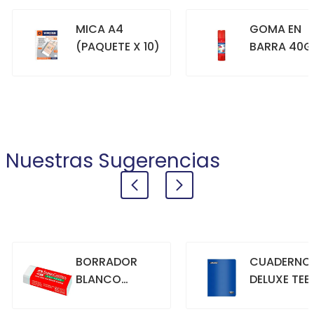
MICA A4
GOMA EN
(PAQUETE X 10)
BARRA 40G
+
+
COMPRAR
COMPRAR
Nuestras Sugerencias
BORRADOR
CUADERNO
BLANCO
DELUXE TEE
GRANDE
70GR. 80