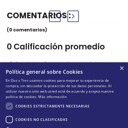
COMENTARIOS
(0 comentarios)
0 Calificación promedio
Por favor, inicia sesión para escribir un comentario.
×
Política general sobre Cookies
Más reciente
Todos
En Dos x Tres usamos cookies para mejorar tu experiencia de
compra, sin descuidar la protección de tus datos personales. Al
utilizar nuestro sitio web usted está de acuerdo y acepta nuestra
política de cookies.
Más información
No hay comentarios.
COOKIES ESTRICTAMENTE NECESARIAS
COOKIES NO CLASIFICADAS
Cantidad