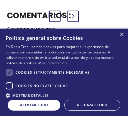
COMENTARIOS
Cargando el resumen…
×
Política general sobre Cookies
Por favor, inicia sesión para escribir un comentario.
En Dos x Tres usamos cookies para mejorar tu experiencia de
compra, sin descuidar la protección de tus datos personales. Al
utilizar nuestro sitio web usted está de acuerdo y acepta nuestra
Más reciente
Todos
política de cookies.
Más información
COOKIES ESTRICTAMENTE NECESARIAS
Cargando comentarios…
COOKIES NO CLASIFICADAS
¡NO TE PIERDAS NADA!
Cantidad
MOSTRAR DETALLES
¡Suscríbete y entérate de todas nuestras novedades!
COMPRAR
－
＋
ACEPTAR TODO
RECHAZAR TODO