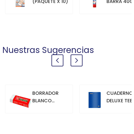
(PAQUETE X 10)
BARRA 40G
+
+
COMPRAR
COMPRAR
Nuestras Sugerencias
BORRADOR
CUADERNO
BLANCO
DELUXE TEE
GRANDE
70GR. 80
HOJAS
CUADRICU
+
+
COMPRAR
COMPRAR
AZUL