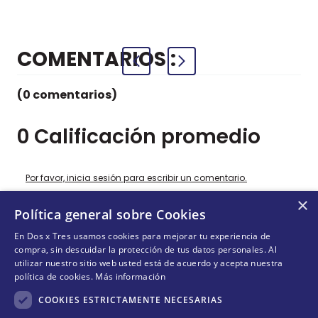
COMENTARIOS
(0 comentarios)
0 Calificación promedio
Por favor, inicia sesión para escribir un comentario.
×
Política general sobre Cookies
Más reciente
Todos
En Dos x Tres usamos cookies para mejorar tu experiencia de
compra, sin descuidar la protección de tus datos personales. Al
No hay comentarios.
utilizar nuestro sitio web usted está de acuerdo y acepta nuestra
política de cookies.
Más información
COOKIES ESTRICTAMENTE NECESARIAS