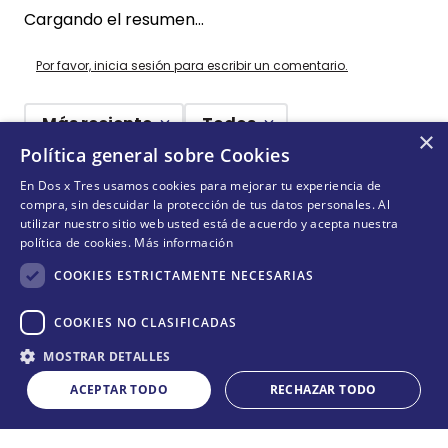
COMENTARIOS
Cargando el resumen…
×
Política general sobre Cookies
Por favor, inicia sesión para escribir un comentario.
En Dos x Tres usamos cookies para mejorar tu experiencia de
compra, sin descuidar la protección de tus datos personales. Al
utilizar nuestro sitio web usted está de acuerdo y acepta nuestra
Más reciente
Todos
política de cookies.
Más información
COOKIES ESTRICTAMENTE NECESARIAS
Cargando comentarios…
COOKIES NO CLASIFICADAS
¡DEJANDO HUELLAS! 🐾
Cantidad
MOSTRAR DETALLES
COMPRAR
Suscríbete y conoce nuestras acciones, campañas y
－
＋
ACEPTAR TODO
RECHAZAR TODO
formas de ayudar a más animalitos que lo necesitan.