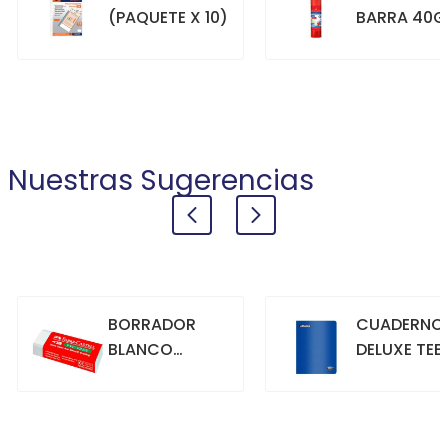
(PAQUETE X 10)
BARRA 40G
+
+
COMPRAR
COMPRAR
Nuestras Sugerencias
BORRADOR
CUADERNO
BLANCO
DELUXE TEE
GRANDE
70GR. 80
HOJAS
CUADRICU
+
+
COMPRAR
COMPRAR