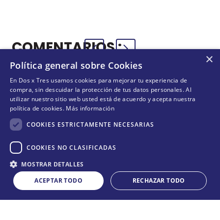
AZUL
COMENTARIOS
×
Política general sobre Cookies
Cargando el resumen…
En Dos x Tres usamos cookies para mejorar tu experiencia de
compra, sin descuidar la protección de tus datos personales. Al
Por favor, inicia sesión para escribir un comentario.
utilizar nuestro sitio web usted está de acuerdo y acepta nuestra
política de cookies.
Más información
Más reciente
Todos
COOKIES ESTRICTAMENTE NECESARIAS
COOKIES NO CLASIFICADAS
Cargando comentarios…
Cantidad
MOSTRAR DETALLES
COMPRAR
¡NO TE PIERDAS NADA!
－
＋
ACEPTAR TODO
RECHAZAR TODO
¡Suscríbete y entérate de todas nuestras novedades!